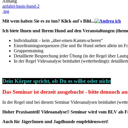
Anhang
anfahrt-basis-hund-2
.jpg
Mit wem haben Sie es zu tun? Klick auf`s Bild...
Ich biete Ihnen und Ihrem Hund auf den Veranstaltungen (them
Individualität – kein „über-einen-Kamm-scheren“
Einzeltrainingssequenzen (Sie und Ihr Hund stehen allein im F
Gruppentraining
Detaillierte Besprechung jeder Übung (in der Regel über Lautsp
In der Regel Videoanalyse beinhaltet (wetterbedingt): detail
Dein Körper spricht, ob Du es willst oder nicht
Das Seminar ist derzeit ausgebucht - bitte dennoch anm
In der Regel sind bei diesem Seminar Videoanalysen beinhaltet (wet
Hoher Praxisanteil! Videoanalyse!! Seminar wird vom BLV als F
Auch für JägerInnen und Jagdhunde empfehlenswert!