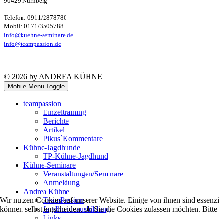
90429 Nürnberg
Telefon: 0911/2878780
Mobil: 0171/3505788
info@kuehne-seminare.de
info@teampassion.de
© 2026 by ANDREA KÜHNE
Mobile Menu Toggle
teampassion
Einzeltraining
Berichte
Artikel
Pikus`Kommentare
Kühne-Jagdhunde
TP-Kühne-Jagdhund
Kühne-Seminare
Veranstaltungen/Seminare
Anmeldung
Andrea Kühne
TeamPassion
Wir nutzen Cookies auf unserer Website. Einige von ihnen sind essenzi
Jagdhundeausbildung
können selbst entscheiden, ob Sie die Cookies zulassen möchten. Bitte
Links