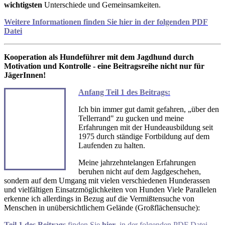
wichtigsten
Unterschiede und Gemeinsamkeiten.
Weitere Informationen finden Sie
hier
in der folgenden PDF
Datei
Kooperation als Hundeführer mit dem Jagdhund durch
Motivation und Kontrolle - eine Beitragsreihe nicht nur für
JägerInnen!
Anfang Teil 1 des Beitrags:
Ich bin immer gut damit gefahren, „über den
Tellerrand" zu gucken und meine
Erfahrungen mit der Hundeausbildung seit
1975 durch ständige Fortbildung auf dem
Laufenden zu halten.
Meine jahrzehntelangen Erfahrungen
beruhen nicht auf dem Jagdgeschehen,
sondern auf dem Umgang mit vielen verschiedenen Hunderassen
und vielfältigen Einsatzmöglichkeiten von Hunden Viele Parallelen
erkenne ich allerdings in Bezug auf die Vermißtensuche von
Menschen in unübersichtlichem Gelände (Großflächensuche):
Teil 1 des Beitrags
finden Sie
hier
in der folgenden PDF Datei
.